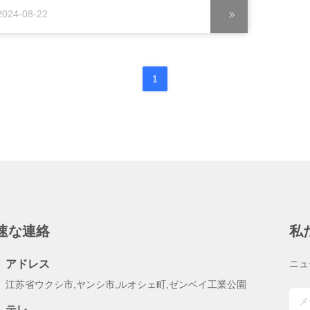
 カスタマイズ: 入手可能 最低注文量: 交渉可能 価格:
2024-08-22
交渉可能 パッケージの詳細: ポリバッグ+箱+カートン
2巻/箱,10箱/カートン 配達時間: 5〜15 営業日 支払い条
: L/C,D/P,T/T,ウェスタンユニオン,マネーグラム 供給
力: 10000トン/年 ハイライト: 1000D*3 超強いポリエ
1
テル糸,白い100%ポリエステル糸,1000D*3 100%ポリ
ステル糸 製品説...
速な連絡
私
アドレス
ニュ
江苏省ウクシ市,ヤンシ市,ルオシェ町,ゼンベイ工業公園
テレ