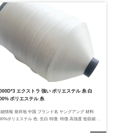
000D*3 エクストラ 強い ポリエステル 糸 白
100% ポリエステル 糸
細情報 発祥地 中国 ブランド名 ヤングアング 材料:
00%ポリエステル 色: 生白 特徴: 特徴 高強度 低収縮 耐
性 耐水性 環境に優しい 仕様: 1000D*3 サンプル: 自由