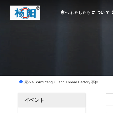
家へ
わたしたち に つい て
家へ
>
Wuxi Yang Guang Thread Factory 事件
イベント