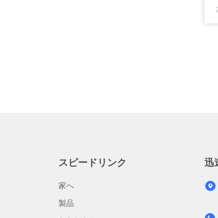
に
1
件
能
ス
エ
スピードリンク
迅
家へ
製品