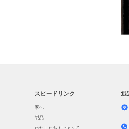
スピードリンク
迅
家へ
製品
わたしたち に つい て