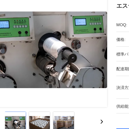
エス
MOQ:
価格:
標準パ
配達期
決済方
供給能