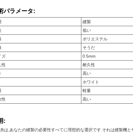
術パラメータ:
用
縫製
性
低い
料
ポリエステル
維
そうだ
イズ
0.5mm
久性
耐久性
さ
高い
ホワイト
重
軽量
軟性
高い
用:
糸は,あなたの縫製の必要性すべてに理想的な選択です.それは縫製機と