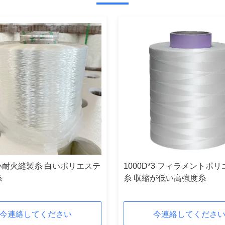
い耐火縫製糸 白いポリエステ
1000D*3 フィラメントポ
糸
糸 収縮が低い高強度糸
今連絡してください
今連絡してくださ