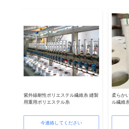
線耐
紫外線耐性ポリエステル繊維糸 縫製
柔らか
用重用ポリエステル糸
ル繊維
今連絡してください