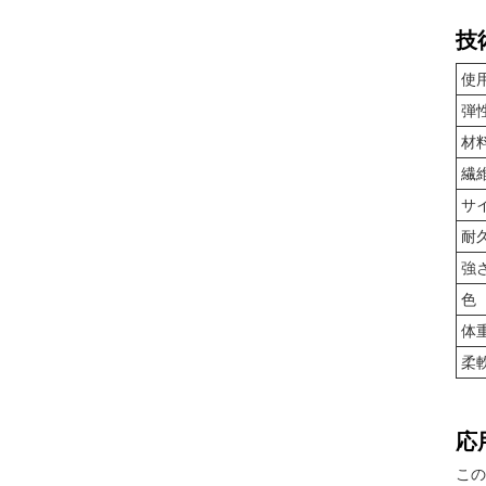
技
使
弾
材
繊
サ
耐
強
色
体
柔
応
この