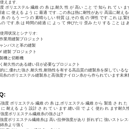
使えます.
度 ポリエステル 繊維 の 糸 は,耐久 性 が 高い こと で 知ら れ て い 
用途 に 使える よう に 最適 です..この糸は熱に耐性があり 高温に耐
 糸 の もう 一つ の 素晴らしい 特質 は,その 低 の 弾性 です.これ は,緊密
もの です.糸 は 時間の経過 に よっ て 伸びたり 歪み たり する こと は 
使用状況とシナリオ:
作業用縫製プロジェクト
ャンバスと革の縫製
IY 縫製 プロジェクト
製機と切断機
く耐久性のある縫い目が必要なプロジェクト
的に,優れた強さ,耐久性,耐熱性を有する高品質の縫製糸を探しているな
0回糸のポリエステル縫製糸と高強度ナイロン糸から作られています未
Q:
 高強度 ポリエステル 繊維 の 糸 は,ポリエステル 繊維 から 製造 さ れ た 
 に 耐える よう 設計 さ れ て い ます.縫い目 で よく 使わ れ ま
高強度ポリエステル繊維糸の強さは?
高強度ポリエステル繊維糸は 高い拉伸強度があり 折れずに 強いストレ
綿糸より強く