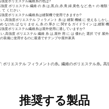
 高強度ポリエステル繊維糸の色は?
 高強度 ポリエステル 繊維 の 糸 は,黒,白,赤,青,緑,黄色 など,色々 の 種類
し て ください.
 高強度ポリエステル繊維糸は縫製機で使用できますか?
 はい,高強度ポリエステル フィラメント 糸 は 縫製 機械 に 使える.しかし,
め なけれ ば なり ませ ん.糸 の 厚さ に 関する ガイドライン は,縫製 機
 高強度ポリエステル繊維糸は屋外使用に適していますか?
 はい,高強度 ポリエステル 繊維 糸 は,屋外 用 に は 優れた 選択 です.
の装備に使用するのに最適ですテンプや屋外家具
:
ポリエステル フィラメントの糸
,
繊維のポリエステル糸
,
高
推奨する製品