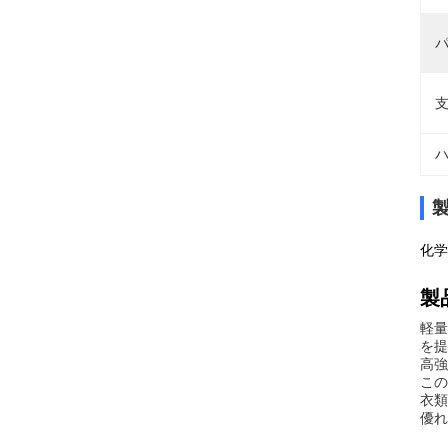
パ
支
ハ
化学
製
軽量
を提
高強
この
衣類
優れ