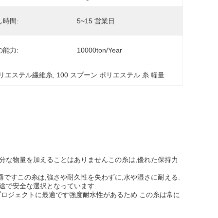
し時間:
5~15 営業日
の能力:
10000ton/year
リエステル繊維糸
, 
100 スプーン ポリエステル 糸 軽量
余分な物量を加えることはありませんこの糸は,優れた保持力
ですこの糸は,強さや耐久性を失わずに,水や湿さに耐える.
途で安全な選択となっています.
プロジェクトに最適です強度耐水性があるため この糸は常に