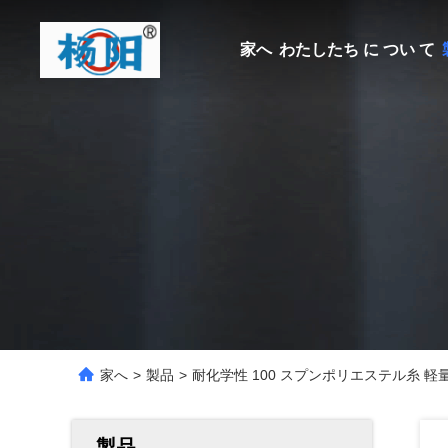
家へ
わたしたち に つい て
家へ
>
製品
>
耐化学性 100 スプンポリエステル糸 
製品