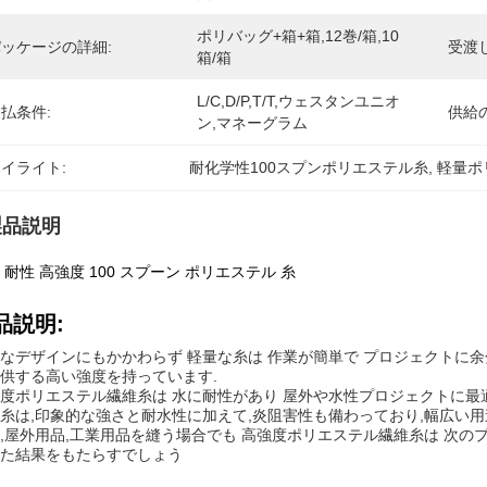
ポリバッグ+箱+箱,12巻/箱,10
ッケージの詳細:
受渡
箱/箱
L/C,D/P,T/T,ウェスタンユニオ
払条件:
供給
ン,マネーグラム
イライト:
耐化学性100スプンポリエステル糸
, 
軽量ポ
製品説明
 耐性 高強度 100 スプーン ポリエステル 糸
品説明:
なデザインにもかかわらず 軽量な糸は 作業が簡単で プロジェクトに
供する高い強度を持っています.
度ポリエステル繊維糸は 水に耐性があり 屋外や水性プロジェクトに最適
糸は,印象的な強さと耐水性に加えて,炎阻害性も備わっており,幅広い用
,屋外用品,工業用品を縫う場合でも 高強度ポリエステル繊維糸は 次の
た結果をもたらすでしょう