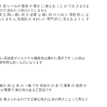
ます.高 レベルの 緊張 や 磨き に 耐える こと が でき,さまざま
えるので 折れたり溶けたりしません
 な 固い 縫い目 が 必要 な 縫い目 の ため に 理想 的 に な
あり ませ ん.完成品 が きれいに 専門 的 に 見える よう に す
ら,高強度ポリエステル繊維糸は優れた選択です.この糸は
来数年間も続くものになります
耐久 的 な 糸 の 一種 です.高張力 の 糸 で,重量 の 使用 や
す耐久性が重要で 耐久性のある工芸品です
スを 耐えられるのです正確な強さは,糸の厚さによって異なり