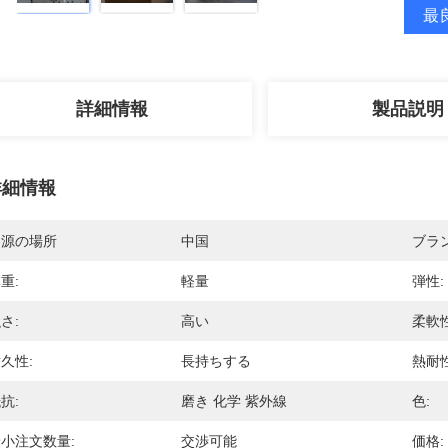
最良
詳細情報
製品説明
詳細情報
起源の場所
中国
ブラ
重:
軽量
弾性:
さ:
高い
柔軟性
久性:
長持ちする
熱耐性
抗:
磨き 化学 紫外線
色:
小注文数量:
交渉可能
価格: