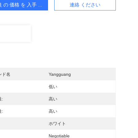
 の 価格 を 入手 する
連絡 ください
ンド名
Yangguang
低い
:
高い
:
高い
ホワイト
Negotiable