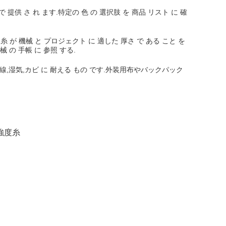
 で 提供 さ れ ます.特定の 色 の 選択肢 を 商品 リスト に 確
糸 が 機械 と プロジェクト に 適した 厚さ で ある こと を
械 の 手帳 に 参照 する.
紫外線,湿気,カビ に 耐える もの です.外装用布やバックパック
強度糸