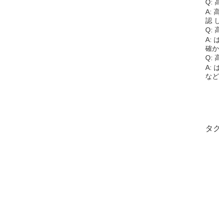
Q:
A:
認 
Q:
A:
確か
Q:
A:
など
タグ