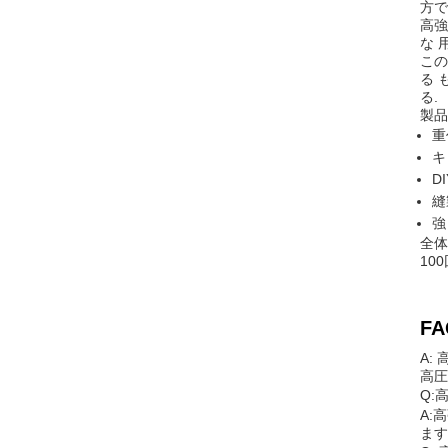
方で
高強
な 
この
る 
る.
製品
重
キ
D
縫
強
全体
10
FA
A:
高圧
Q:
A:
ます