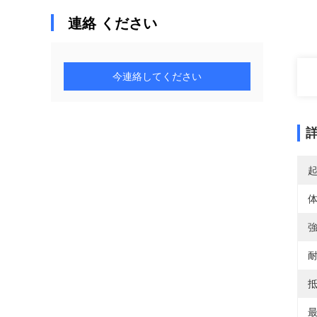
連絡 ください
今連絡してください
体
強
耐
抵
最