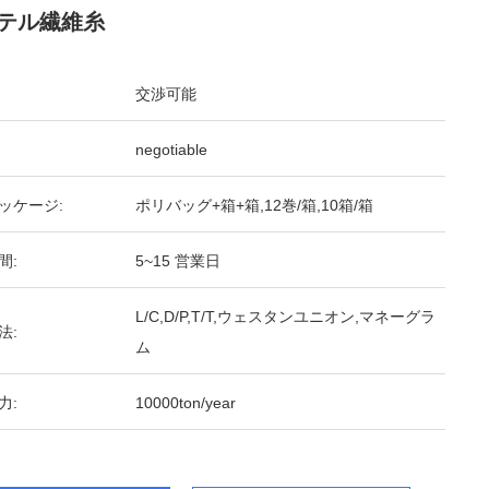
テル繊維糸
交渉可能
negotiable
ッケージ:
ポリバッグ+箱+箱,12巻/箱,10箱/箱
間:
5~15 営業日
L/C,D/P,T/T,ウェスタンユニオン,マネーグラ
法:
ム
力:
10000ton/year